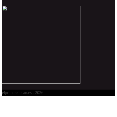
elprimeredecan.es
-
2026