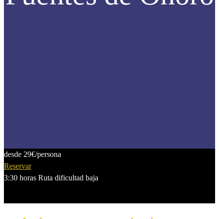
desde 29€
/persona
Reservar
3:30 horas
Ruta dificultad baja