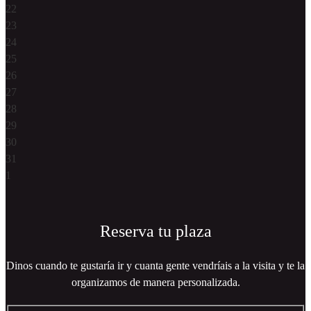
22
23
24
25
26
27
28
29
30
31
1
Reserva tu plaza
Dinos cuando te gustaría ir y cuanta gente vendríais a la visita y te la
organizamos de manera personalizada.