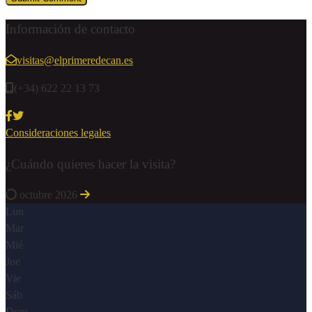
Información de contacto
visitas@elprimeredecan.es
(+34) 622 22 13 73
Consideraciones legales
¿Cuándo quieres hacer la visita?
octubre 2026
Lun
Mar
Mié
Jue
Vie
Sáb
Dom