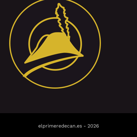
elprimeredecan.es
-
2026