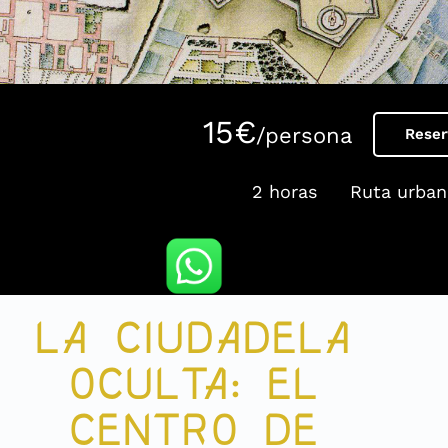
15€
/persona
Reser
2 horas
Ruta urban
LA CIUDADELA
OCULTA: EL
CENTRO DE