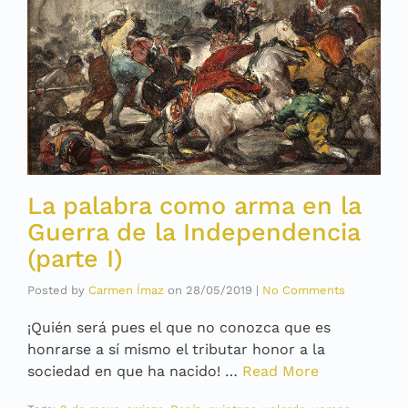
La palabra como arma en la
Guerra de la Independencia
(parte I)
Posted by
Carmen Ímaz
on
28/05/2019
|
No Comments
¡Quién será pues el que no conozca que es
honrarse a sí mismo el tributar honor a la
sociedad en que ha nacido! …
Read More