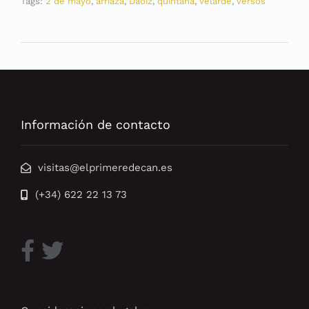
Tags:
2 de mayo
,
arriaza
,
Daoíz
,
quintana
,
velarde
,
versos
Información de contacto
visitas@elprimeredecan.es
(+34) 622 22 13 73