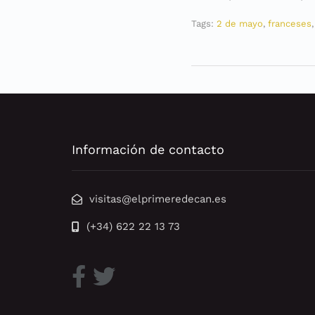
Tags:
2 de mayo
,
franceses
Información de contacto
visitas@elprimeredecan.es
(+34) 622 22 13 73