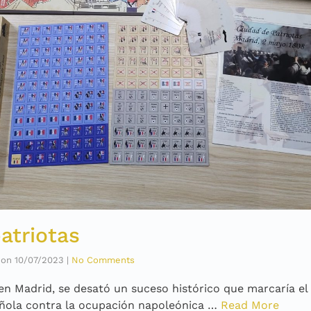
atriotas
on
10/07/2023
|
No Comments
en Madrid, se desató un suceso histórico que marcaría el 
ñola contra la ocupación napoleónica …
Read More