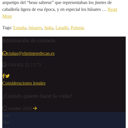
arquetipo del “beau sabreur” que representaban los jinetes de
caballería ligera de esa época, y en especial los húsares …
Read
More
Tags:
España
,
húsares
,
Italia
,
Lasalle
,
Polonia
Información de contacto
visitas@elprimeredecan.es
(+34) 622 22 13 73
Consideraciones legales
¿Cuándo quieres hacer la visita?
octubre 2026
Lun
Mar