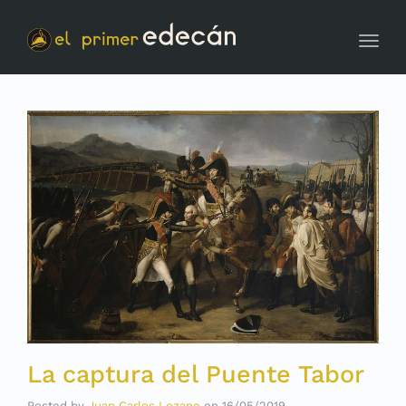
Toggl
La captura del Puente Tabor
Posted by
Juan Carlos Lozano
on
16/05/2019