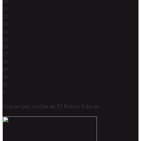
20
21
22
23
24
25
26
27
28
29
30
31
1
Gracias por confiar en El Primer Edecán