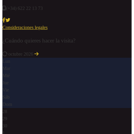
(+34) 622 22 13 73
Consideraciones legales
¿Cuándo quieres hacer la visita?
octubre 2026
Lun
Mar
Mié
Jue
Vie
Sáb
Dom
28
29
30
1