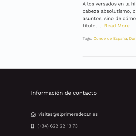
A los versados en la h
cabeza absolutismo, c
asuntos, sino de cómo
título. …
Read More
Tags:
Conde de España
,
Du
Información de contacto
visitas@elprimeredecan.es
(+34) 622 22 13 73