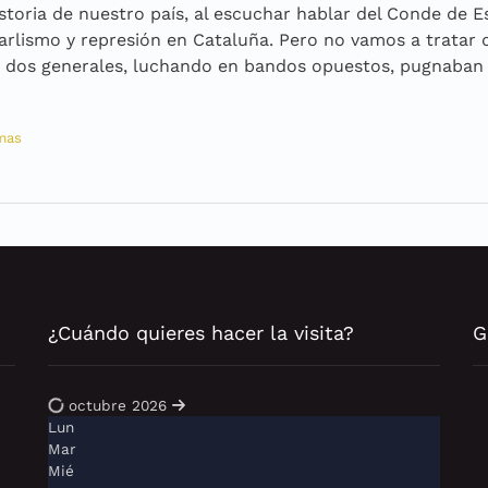
istoria de nuestro país, al escuchar hablar del Conde de E
arlismo y represión en Cataluña. Pero no vamos a tratar 
 dos generales, luchando en bandos opuestos, pugnaban 
mas
¿Cuándo quieres hacer la visita?
G
octubre 2026
Lun
Mar
Mié