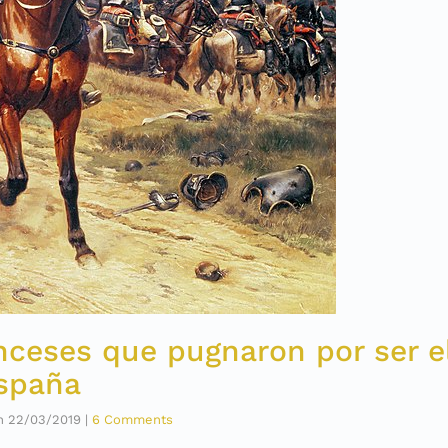
nceses que pugnaron por ser e
spaña
n
22/03/2019
|
6 Comments