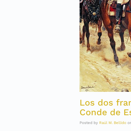
Los dos fra
Conde de E
Posted by
Raúl M. Bellido
o