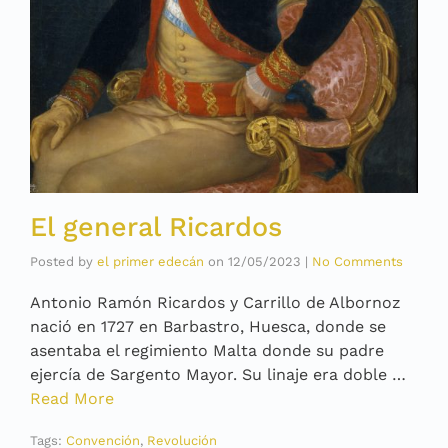
El general Ricardos
Posted by
el primer edecán
on
12/05/2023
|
No Comments
Antonio Ramón Ricardos y Carrillo de Albornoz
nació en 1727 en Barbastro, Huesca, donde se
asentaba el regimiento Malta donde su padre
ejercía de Sargento Mayor. Su linaje era doble …
Read More
Tags:
Convención
,
Revolución