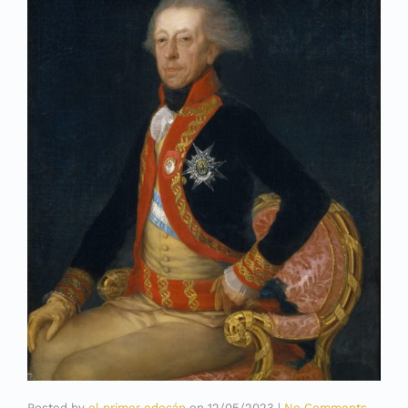
Posted by
el primer edecán
on
12/05/2023
|
No Comments