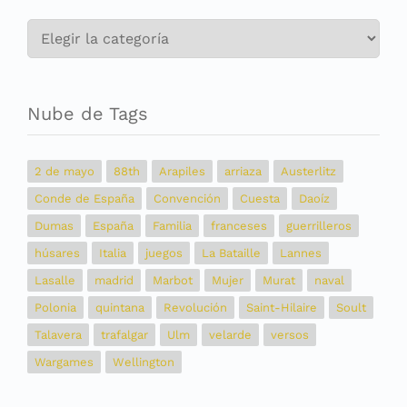
Categorías
Nube de Tags
2 de mayo
88th
Arapiles
arriaza
Austerlitz
Conde de España
Convención
Cuesta
Daoíz
Dumas
España
Familia
franceses
guerrilleros
húsares
Italia
juegos
La Bataille
Lannes
Lasalle
madrid
Marbot
Mujer
Murat
naval
Polonia
quintana
Revolución
Saint-Hilaire
Soult
Talavera
trafalgar
Ulm
velarde
versos
Wargames
Wellington