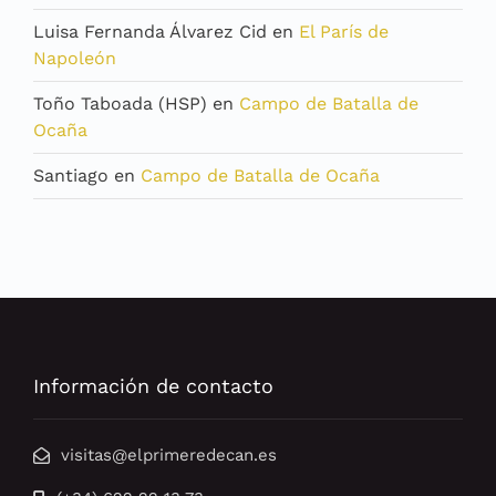
Luisa Fernanda Álvarez Cid
en
El París de
Napoleón
Toño Taboada (HSP)
en
Campo de Batalla de
Ocaña
Santiago
en
Campo de Batalla de Ocaña
Información de contacto
visitas@elprimeredecan.es