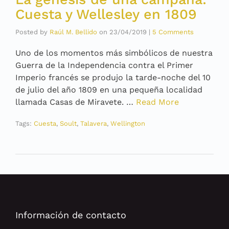
Cuesta y Wellesley en 1809
Posted by
Raúl M. Bellido
on
23/04/2019
|
5 Comments
Uno de los momentos más simbólicos de nuestra
Guerra de la Independencia contra el Primer
Imperio francés se produjo la tarde-noche del 10
de julio del año 1809 en una pequeña localidad
llamada Casas de Miravete. …
Read More
Tags:
Cuesta
,
Soult
,
Talavera
,
Wellington
Información de contacto