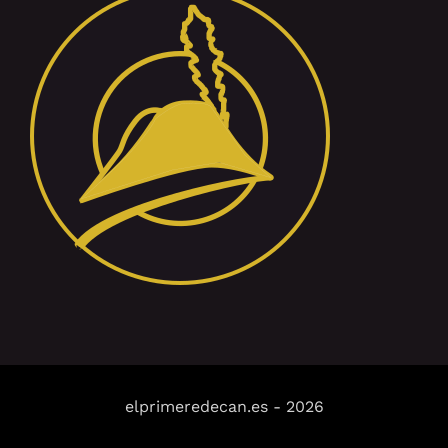
elprimeredecan.es
-
2026