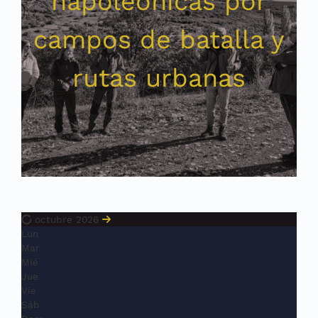
napoleónicas por
campos de batalla y
rutas urbanas
octubre 2026
Lun
Mar
Mié
Jue
Vie
Sáb