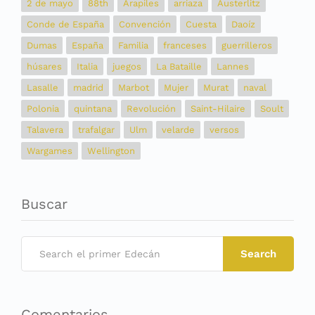
2 de mayo
88th
Arapiles
arriaza
Austerlitz
Conde de España
Convención
Cuesta
Daoíz
Dumas
España
Familia
franceses
guerrilleros
húsares
Italia
juegos
La Bataille
Lannes
Lasalle
madrid
Marbot
Mujer
Murat
naval
Polonia
quintana
Revolución
Saint-Hilaire
Soult
Talavera
trafalgar
Ulm
velarde
versos
Wargames
Wellington
Buscar
Search
Comentarios