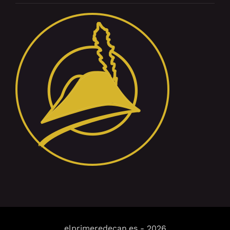
elprimeredecan.es
-
2026