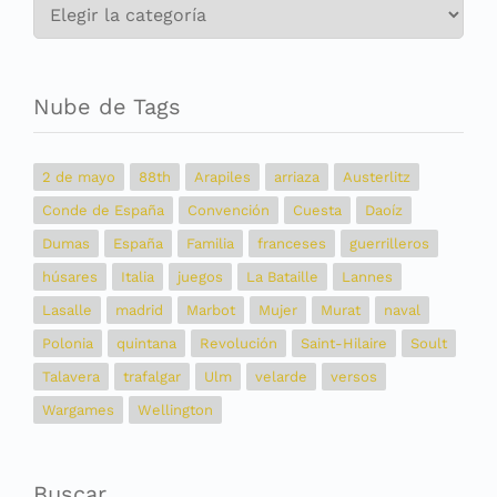
Categorías
Nube de Tags
2 de mayo
88th
Arapiles
arriaza
Austerlitz
Conde de España
Convención
Cuesta
Daoíz
Dumas
España
Familia
franceses
guerrilleros
húsares
Italia
juegos
La Bataille
Lannes
Lasalle
madrid
Marbot
Mujer
Murat
naval
Polonia
quintana
Revolución
Saint-Hilaire
Soult
Talavera
trafalgar
Ulm
velarde
versos
Wargames
Wellington
Buscar