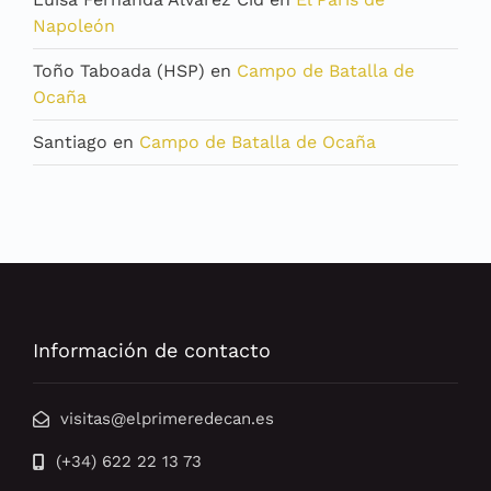
Napoleón
Toño Taboada (HSP)
en
Campo de Batalla de
Ocaña
Santiago
en
Campo de Batalla de Ocaña
Información de contacto
visitas@elprimeredecan.es
(+34) 622 22 13 73