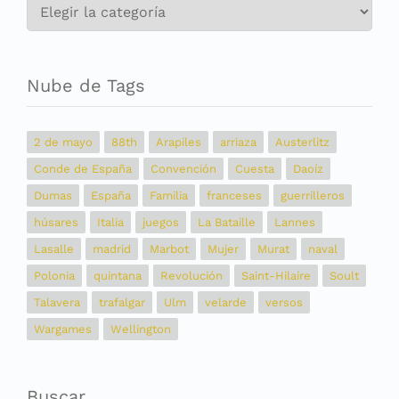
Categorías
Nube de Tags
2 de mayo
88th
Arapiles
arriaza
Austerlitz
Conde de España
Convención
Cuesta
Daoíz
Dumas
España
Familia
franceses
guerrilleros
húsares
Italia
juegos
La Bataille
Lannes
Lasalle
madrid
Marbot
Mujer
Murat
naval
Polonia
quintana
Revolución
Saint-Hilaire
Soult
Talavera
trafalgar
Ulm
velarde
versos
Wargames
Wellington
Buscar