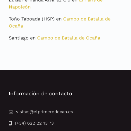
Napoleón
Toño Taboada (HSP)
en
Campo de Batalla de
Ocaña
Santiago
en
Campo de Batalla de Ocaña
Información de contacto
visitas@elprimeredecan.es
(+34) 622 22 13 73